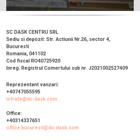
SC DASK CENTRU SRL
Sediu si depozit: Str. Actiunii Nr.26, sector 4,
Bucuresti
Romania, 041102
Cod fiscal RO40725920
Inreg. Registrul Comertului sub nr. J2021002527409
Reprezentant vanzari:
+40747055595
istrate@dc-dask.com
Office:
+40314337651
office.bucuresti@dc-dask.com