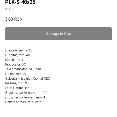
PLK-S 40x35
82489
5,00
RON
Adauga in Сos
Greutate, grame: 25
Lungime, mm: 40
Material: Metal
Producator: DC
Tara producatorului: China
Latime, mm: 22
Culoarea finisajului: Cromat (G2)
Inaltime, mm: 38
Serie: OptimaLine
Grosimea politei max., mm: 14
Grosimea politei min., mm: 4
Unitate de masura: bucata