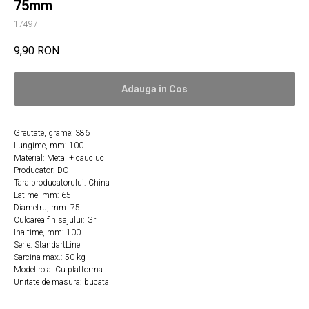
75mm
17497
9,90
RON
Adauga in Сos
Greutate, grame: 386
Lungime, mm: 100
Material: Metal + cauciuc
Producator: DC
Tara producatorului: China
Latime, mm: 65
Diametru, mm: 75
Culoarea finisajului: Gri
Inaltime, mm: 100
Serie: StandartLine
Sarcina max.: 50 kg
Model rola: Cu platforma
Unitate de masura: bucata