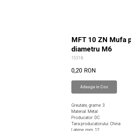
MFT 10 ZN Mufa pen
diametru M6
15318
0,20
RON
Adauga in Сos
Greutate, grame: 3
Material: Metal
Producator: DC
Tara producatorului: China
Latime, mm: 12