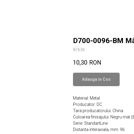
D700-0096-BM Mân
87636
10,30
RON
Adauga in Сos
Material: Metal
Producator: DC
Tara producatorului: China
Culoarea finisajului: Negru mat 
Serie: StandartLine
Distanta interaxiala, mm: 96