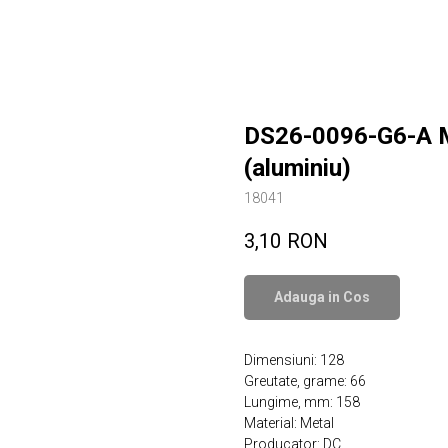
DS26-0096-G6-A M
(aluminiu)
18041
3,10
RON
Adauga in Сos
Dimensiuni: 128
Greutate, grame: 66
Lungime, mm: 158
Material: Metal
Producator: DC