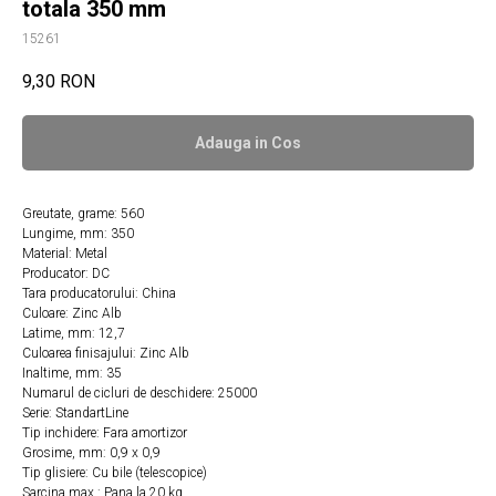
totala 350 mm
15261
9,30
RON
Adauga in Сos
Greutate, grame: 560
Lungime, mm: 350
Material: Metal
Producator: DC
Tara producatorului: China
Culoare: Zinc Alb
Latime, mm: 12,7
Culoarea finisajului: Zinc Alb
Inaltime, mm: 35
Numarul de cicluri de deschidere: 25000
Serie: StandartLine
Tip inchidere: Fara amortizor
Grosime, mm: 0,9 х 0,9
Tip glisiere: Cu bile (telescopice)
Sarcina max.: Pana la 20 kg