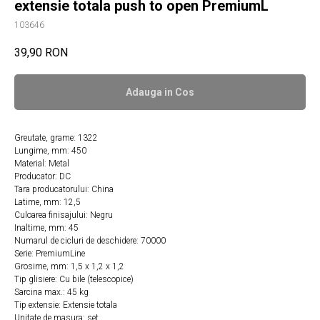
extensie totala push to open PremiumL
103646
39,90
RON
Adauga in Сos
Greutate, grame: 1322
Lungime, mm: 450
Material: Metal
Producator: DC
Tara producatorului: China
Latime, mm: 12,5
Culoarea finisajului: Negru
Inaltime, mm: 45
Numarul de cicluri de deschidere: 70000
Serie: PremiumLine
Grosime, mm: 1,5 x 1,2 x 1,2
Tip glisiere: Cu bile (telescopice)
Sarcina max.: 45 kg
Tip extensie: Extensie totala
Unitate de masura: set