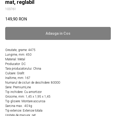
mat, reglabil
103761
149,90
RON
Adauga in Сos
Greutate, grame: 4475
Lungime, mm: 450
Material: Metal
Producator: DC
Tara producatorului: China
Culoare: Grafit
Inaltime, mm: 167
Numarul de cicluri de deschidere: 80000
Serie: PremiumLine
Tip inchidere: Cu amortizor
Grosime, mm: 1,45 х 1,95 х 1,45
Tip glisiere: Montare ascunsa
Sarcina max.: 40 kg
Tip extensie: Extensie totala
Unitate de masura: set