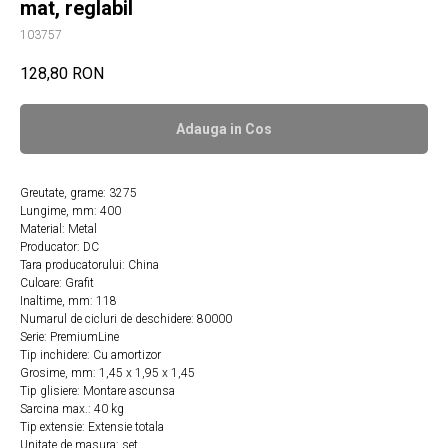
mat, reglabil
103757
128,80
RON
Adauga in Сos
Greutate, grame: 3275
Lungime, mm: 400
Material: Metal
Producator: DC
Tara producatorului: China
Culoare: Grafit
Inaltime, mm: 118
Numarul de cicluri de deschidere: 80000
Serie: PremiumLine
Tip inchidere: Cu amortizor
Grosime, mm: 1,45 х 1,95 х 1,45
Tip glisiere: Montare ascunsa
Sarcina max.: 40 kg
Tip extensie: Extensie totala
Unitate de masura: set