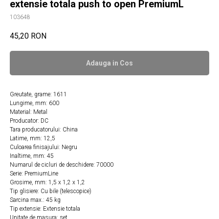
extensie totala push to open PremiumL
103648
45,20
RON
Adauga in Сos
Greutate, grame: 1611
Lungime, mm: 600
Material: Metal
Producator: DC
Tara producatorului: China
Latime, mm: 12,5
Culoarea finisajului: Negru
Inaltime, mm: 45
Numarul de cicluri de deschidere: 70000
Serie: PremiumLine
Grosime, mm: 1,5 x 1,2 x 1,2
Tip glisiere: Cu bile (telescopice)
Sarcina max.: 45 kg
Tip extensie: Extensie totala
Unitate de masura: set