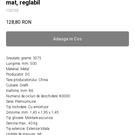
mat, reglabil
103765
128,80
RON
Adauga in Сos
Greutate, grame: 3575
Lungime, mm: 500
Material: Metal
Producator: DC
Tara producatorului: China
Culoare: Grafit
Inaltime, mm: 86
Numarul de cicluri de deschidere: 80000
Serie: PremiumLine
Tip inchidere: Cu amortizor
Grosime, mm: 1,45 х 1,95 х 1,45
Tip glisiere: Montare ascunsa
Sarcina max.: 40 kg
Tip extensie: Extensie totala
Unitate de masura: set