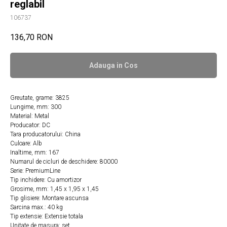
reglabil
106737
136,70
RON
Adauga in Сos
Greutate, grame: 3825
Lungime, mm: 300
Material: Metal
Producator: DC
Tara producatorului: China
Culoare: Alb
Inaltime, mm: 167
Numarul de cicluri de deschidere: 80000
Serie: PremiumLine
Tip inchidere: Cu amortizor
Grosime, mm: 1,45 х 1,95 х 1,45
Tip glisiere: Montare ascunsa
Sarcina max.: 40 kg
Tip extensie: Extensie totala
Unitate de masura: set