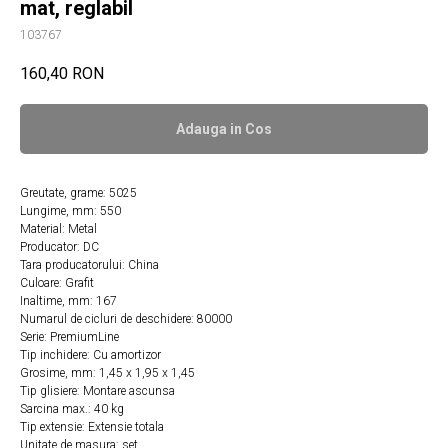
mat, reglabil
103767
160,40
RON
Adauga in Сos
Greutate, grame: 5025
Lungime, mm: 550
Material: Metal
Producator: DC
Tara producatorului: China
Culoare: Grafit
Inaltime, mm: 167
Numarul de cicluri de deschidere: 80000
Serie: PremiumLine
Tip inchidere: Cu amortizor
Grosime, mm: 1,45 х 1,95 х 1,45
Tip glisiere: Montare ascunsa
Sarcina max.: 40 kg
Tip extensie: Extensie totala
Unitate de masura: set