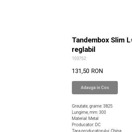
Tandembox Slim L
reglabil
103752
131,50
RON
Adauga in Сos
Greutate, grame: 3825
Lungime, mm: 300
Material: Metal
Producator: DC
Tara producatorului: China