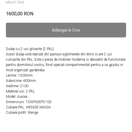
MILKY OAK
1600,00
RON
Adauga in Сos
Dulap cu 2 usi glisante (2 PAL).
Acest dulap este realizat din panouri aglomerate din lemn si are 2 usi
culisante din PAL. Este o piesa de mobilier moderna si deosebit de functionala
pentru dormitorul vostru, fiind special compartimentat pentru a va gazdui in
mod organizat garderoba.
Latime: 1500mm
Adancime: 600mm
Inaltime: 2100
Material usi: 2 PAL
Model: Aurora
Dimensiuni: 1500*600*2100
Culoare PAL: WENGE MAGIA
Culoare profil: Wenge