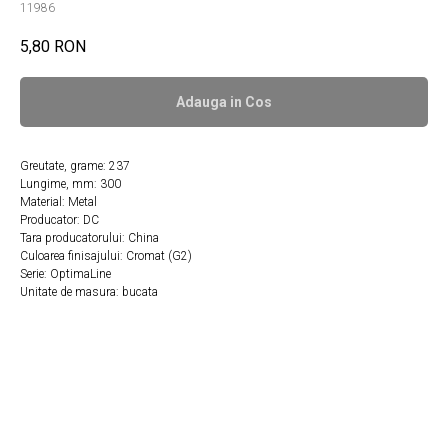
11986
5,80
RON
Adauga in Сos
Greutate, grame: 237
Lungime, mm: 300
Material: Metal
Producator: DC
Tara producatorului: China
Culoarea finisajului: Cromat (G2)
Serie: OptimaLine
Unitate de masura: bucata