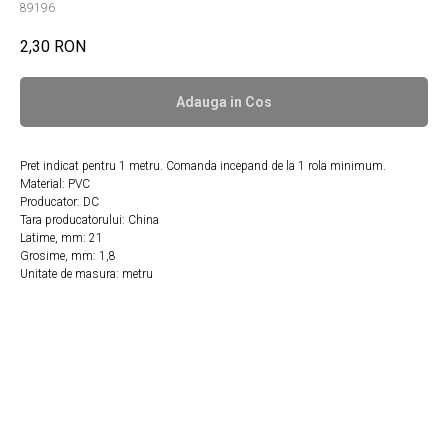
89196
2,30
RON
Adauga in Сos
Pret indicat pentru 1 metru. Comanda incepand de la 1 rola minimum.
Material: PVC
Producator: DC
Tara producatorului: China
Latime, mm: 21
Grosime, mm: 1,8
Unitate de masura: metru