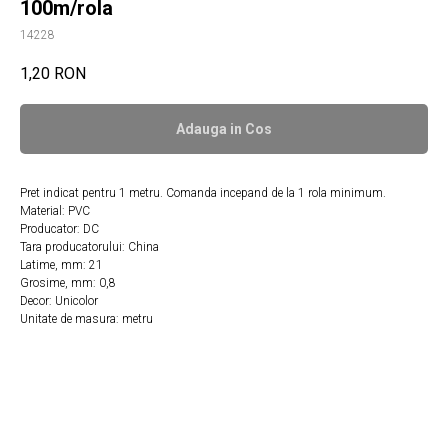
100m/rola
14228
1,20
RON
Adauga in Сos
Pret indicat pentru 1 metru. Comanda incepand de la 1 rola minimum.
Material: PVC
Producator: DC
Tara producatorului: China
Latime, mm: 21
Grosime, mm: 0,8
Decor: Unicolor
Unitate de masura: metru